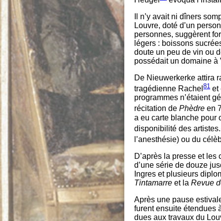
Il n’y avait ni dîners som
Louvre, doté d’un person
personnes, suggèrent for
légers : boissons sucrées,
doute un peu de vin ou 
possédait un domaine à 
De Nieuwerkerke attira ra
81
tragédienne Rachel
et 
programmes n’étaient gé
récitation de
Phèdre
en 7
a eu carte blanche pour 
disponibilité des artist
l’anesthésie) ou du célèb
D’après la presse et les 
d’une série de douze jus
Ingres et plusieurs diplo
Tintamarre
et la
Revue d
Après une pause estivale
furent ensuite étendues à
dues aux travaux du Louv