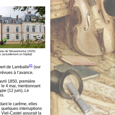
eau de Nieuwerkerke (2025)
is (actuellement un hôpital)
01
bert de Lamballe
(sur
prévues à l’avance.
avril 1850, première
n
le 4 mai, mentionnant
type
(12 juin),
Le
es.
dant le carême, elles
c quelques interruptions
Viel-Castel assurait la