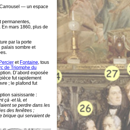
u Carrousel — un espace
nt permanentes,
. En mars 1860, plus de
ture par la porte
 palais sombre et
ées.
Percier
et
Fontaine
, tous
rc de Triomphe du
ception. D’abord exposée
 pièce fut rapidement
re ; le plafond fut
tion saisissante :
 çà -et là, et
llaient se perdre dans les
ies des fenêtres ;
de brique qui servaient de