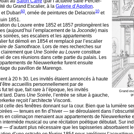
édait au
Salon Carré
(par l’actuelle salle Percier-
côté du Grand Escalier, à la
Galerie d’Apollon
.
60
10
et Duban
, ornée de peintures de Delacroix
et
 juin 1851.
ation du Louvre entre 1852 et 1857 prolongèrent les
ries (aujourd’hui l’emplacement de la
Joconde
) mais
s soirées, ses escaliers et les appartements
ier fut démoli en 1854 et remplacé par l’escalier
oire de Samothrace
. Lors de mes recherches sur
t clairement que
Une Soirée au Louvre
constitue
el de ces réunions dans cette partie du palais. Les
appartements de Nieuwerkerke furent ensuite
étage du pavillon de Marengo.
nt à 20 h 30. Les invités étaient annoncés à haute
 d’être accueillis personnellement par de
t tel que, fait rare à l’époque, les invités
Grand esca
ent tard. Dans
Une Soirée
, l’entrée se situe à gauche,
gr
erke reçoit l’architecte Visconti.
t celle des fenêtres donnant sur la cour. Bien que la lumière se
soirées — tenues en fin d’hiver — se déroulaient dans l’obscurité.
liers en colimaçon menaient aux appartements de Nieuwerkerke 
n intermède musical ou une récitation poétique débutait. Sur indic
ce — d’autant plus nécessaire que les tapisseries absorbaient le
lation d’une estrade en février 1854 pour améliorer l’acoustique.