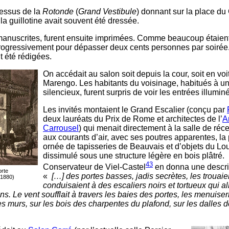
dessus de la
Rotonde
(
Grand Vestibule
) donnant sur la place d
 la guillotine avait souvent été dressée.
d manuscrites, furent ensuite imprimées. Comme beaucoup étaie
rogressivement pour dépasser deux cents personnes par soirée
t été rédigées.
On accédait au salon soit depuis la cour, soit en voi
Marengo. Les habitants du voisinage, habitués à un
silencieux, furent surpris de voir les entrées illumin
Les invités montaient le Grand Escalier (conçu par
deux lauréats du Prix de Rome et architectes de l’
A
Carrousel
) qui menait directement à la salle de ré
aux courants d’air, avec ses poutres apparentes, la
ornée de tapisseries de Beauvais et d’objets du Louv
dissimulé sous une structure légère en bois plâtré.
43
Conservateur de Viel-Castel
en donna une descrip
orte
«
[…]
des portes basses, jadis secrètes, les trouaient
 1880)
conduisaient à des escaliers noirs et tortueux qui a
s. Le vent soufflait à travers les baies des portes, les menuiser
 les murs, sur les bois des charpentes du plafond, sur les dalles 