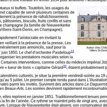
ptueux ni buffets. Toutefois, les usages du
nel capable de servir plusieurs centaines de
tement la présence de rafraîchissements
 pâtisseries, biscuits, fruits confits et sans
de champagne (la famille de Nieuwerkerke
Villiers-Saint-Denis, en Champagne).
pidement l’aristocratie en invitant la
en veillant à la présence de la presse. Les
néralement pas annoncés, sauf pour la
Auteur chez Chât
Villiers-St-Den
12
 juin 1850. Le chef d’orchestre Pasdeloup
organiser les prestations musicales selon la
es. Certaines interventions, comme celles du médecin impérial Jo
32
re « tueur de lions » capitaine Gérard
, étaient probablement 
calendriers culturels, je situe la première vendredi-soirée au 19 
qu’au 5 juillet. Un premier compte rendu parut dans
L’Illustratio
mates parmi les invités. Suivirent des articles dans
Le Daguerro
es Beaux-Arts
. Les soirées devinrent rapidement incontournabl
, elles reprirent en janvier 1851. Traditionnellement tenues pen
 la fin de l’année. Ce rythme se maintint près de vingt ans, ave
re. Lorsque de Nieuwerkerke était absent, son conservateur de 