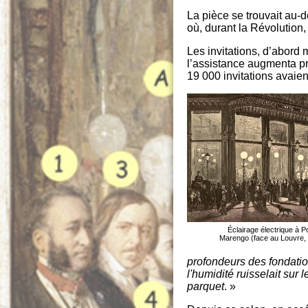
La pièce se trouvait au-
où, durant la Révolution,
Les invitations, d’abor
l’assistance augmenta p
19 000 invitations avaien
Éclairage électrique à P
Marengo (face au Louvre,
profondeurs des fondation
l'humidité ruisselait sur
parquet
. »