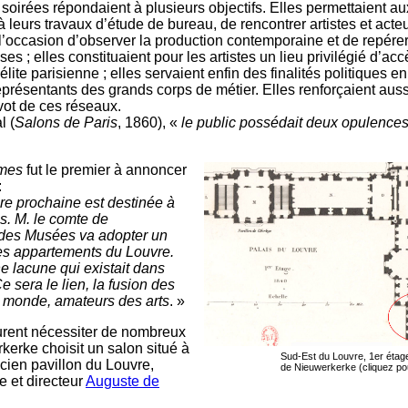
soirées répondaient à plusieurs objectifs. Elles permettaient a
 leurs travaux d’étude de bureau, de rencontrer artistes et acte
e l’occasion d’observer la production contemporaine et de repér
ses ; elles constituaient pour les artistes un lieu privilégié d’a
lite parisienne ; elles servaient enfin des finalités politiques e
eprésentants des grands corps de métier. Elles renforçaient auss
ot de ces réseaux.
l (
Salons de Paris
, 1860), «
le public possédait deux opulences 
ames
fut le premier à annoncer
:
ure prochaine est destinée à
s. M. le comte de
 des Musées va adopter un
ses appartements du Louvre.
e lacune qui existait dans
e sera le lien, la fusion des
u monde, amateurs des arts
. »
urent nécessiter de nombreux
erke choisit un salon situé à
Sud-Est du Louvre, 1er étag
ncien pavillon du Louvre,
de Nieuwerkerke (cliquez pou
re et directeur
Auguste de