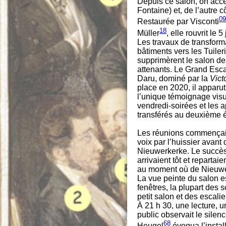
Depuis ce salon, on acc
Fontaine) et, de l’autre 
09
Restaurée par Visconti
18
Müller
, elle rouvrit le 5
Les travaux de transform
bâtiments vers les Tuile
supprimèrent le salon de
attenants. Le Grand Escal
Daru, dominé par la
Vict
place en 2020, il apparu
l’unique témoignage visu
vendredi-soirées et les 
transférés au deuxième 
Les réunions commençaie
voix par l’huissier avant
Nieuwerkerke. Le succès fu
arrivaient tôt et repartai
au moment où de Nieuwerk
La vue peinte du salon es
fenêtres, la plupart des 
petit salon et des esca
À 21 h 30, une lecture, u
public observait le silen
68
Heugel
évoqua l’instal