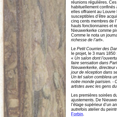
réunions régulières. Ces 
habituellement confinés à
elles offraient au Louvr
susceptibles d’être acqui
cinq cents membres de l’é
hauts fonctionnaires et r
Nieuwerkerke comme piv
Comme le nota un journa
richesse de l’art
».
Le
Petit Courrier des D
le projet, le 3 mars 1850 
«
Un salon dont l'ouvert
faire sensation dans Pari
Nieuwerkerke, directeur
jour de réception dans 
Un tel salon comblera un
notre monde parisien. - C
artistes avec les gens d
Les premières soirées d
ajustements. De Nieuwerk
l’étage supérieur d’un a
autrefois atelier du peint
Forbin
.