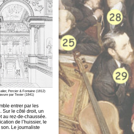
lier, Percier & Fontaine (1812)
avure par Texier (1841)
mble entrer par les
 Sur le côté droit, un
et au rez-de-chaussée.
ation de l’huissier, le
 son. Le journaliste