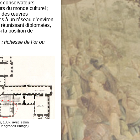
ux conservateurs,
urs du monde culturel ;
er des œuvres
ccès à un réseau d’environ
n réunissant diplomates,
i la position de
: richesse de l’or ou
e, 1837, avec salon
r agrandir l'image)